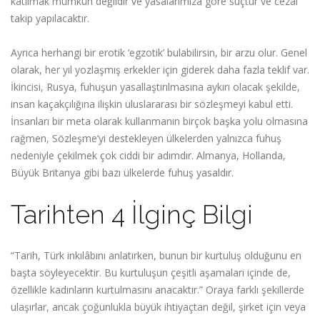
katılmak mümkün değildir ve yasalarımıza göre suçtur ve cezai
takip yapılacaktır.
Ayrıca herhangi bir erotik ‘egzotik’ bulabilirsin, bir arzu olur. Genel
olarak, her yıl yozlaşmış erkekler için giderek daha fazla teklif var.
İkincisi, Rusya, fuhuşun yasallaştırılmasına aykırı olacak şekilde,
insan kaçakçılığına ilişkin uluslararası bir sözleşmeyi kabul etti.
İnsanları bir meta olarak kullanmanın birçok başka yolu olmasına
rağmen, Sözleşme’yi destekleyen ülkelerden yalnızca fuhuş
nedeniyle çekilmek çok ciddi bir adımdır. Almanya, Hollanda,
Büyük Britanya gibi bazı ülkelerde fuhuş yasaldır.
Tarihten 4 İlginç Bilgi
“Tarih, Türk inkılâbını anlatırken, bunun bir kurtuluş olduğunu en
başta söyleyecektir. Bu kurtuluşun çeşitli aşamaları içinde de,
özellikle kadınların kurtulmasını anacaktır.” Oraya farklı şekillerde
ulaşırlar, ancak çoğunlukla büyük ihtiyaçtan değil, şirket için veya