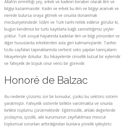
Allah’ın emrettiği şey, erkek ve kadının beraber olarak ilim ve
bilgiyi kazanmasıdır. Kadın ve erkek bu ilim ve bilgiyi aramak ve
nerede bulursa oraya gitmek ve onunla donanmak
mecburiyetindedir. İslâm ve Türk tarihi tetkik edilirse görülür ki,
bugün kendimizi bir türlü kayıtlarla bağlı zannettiğimiz şeyler
yoktur. Türk sosyal hayatında kadınlar ilim ve bilgi yönünden ve
diğer hususlarda erkeklerden asla geri kalmamışlardır. Tarihin
tozlu sayfaları tapınaklarında serbest seks yapılan tanrıçaların
hikayeleriyle doludur. Bu hikayelerde cinsellik kutsal bir eylemdir
ve fahişelik de büyük onur verici bir görevdir.
Honoré de Balzac
Bu nedenle çözümü zor bir konudur, çünkü bu sektörü sistem
yaratmıştır. Fahişelik sistemle birlikte varolmakta ve onunla
birlikte toplumu çürütmektedir. Eğitimsizlik, ahlaki değerlerde
yozlaşma, işsizlik, aile kurumunun zayıflatılması mevcut
toplumsal sorunları arttırdığından bunlara yönelik iyileştirici