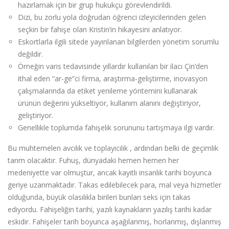
hazırlamak için bir grup hukukçu görevlendirildi.
Dizi, bu zorlu yola doğrudan öğrenci izleyicilerinden gelen
seçkin bir fahişe olan Kristin’in hikayesini anlatıyor.
Eskortlarla ilgili sitede yayınlanan bilgilerden yönetim sorumlu
değildir.
Örneğin varis tedavisinde yıllardır kullanılan bir ilacı Çin’den
ithal eden “ar-ge”ci firma, araştırma-geliştirme, inovasyon
çalışmalarında da etiket yenileme yöntemini kullanarak
ürünün değerini yükseltiyor, kullanım alanını değiştiriyor,
geliştiriyor.
Genellikle toplumda fahişelik sorununu tartışmaya ilgi vardır.
Bu muhtemelen avcılık ve toplayıcılık , ardından belki de geçimlik
tarım olacaktır. Fuhuş, dünyadaki hemen hemen her
medeniyette var olmuştur, ancak kayıtlı insanlık tarihi boyunca
geriye uzanmaktadır. Takas edilebilecek para, mal veya hizmetler
olduğunda, büyük olasılıkla birileri bunları seks için takas
ediyordu. Fahişeliğin tarihi, yazılı kaynakların yazılış tarihi kadar
eskidir. Fahişeler tarih boyunca aşağılanmış, horlanmış, dışlanmış