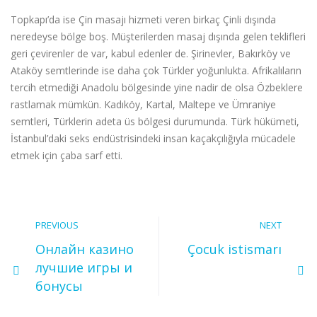
Topkapı’da ise Çin masajı hizmeti veren birkaç Çinli dışında
neredeyse bölge boş. Müşterilerden masaj dışında gelen teklifleri
geri çevirenler de var, kabul edenler de. Şirinevler, Bakırköy ve
Ataköy semtlerinde ise daha çok Türkler yoğunlukta. Afrikalıların
tercih etmediği Anadolu bölgesinde yine nadir de olsa Özbeklere
rastlamak mümkün. Kadıköy, Kartal, Maltepe ve Ümraniye
semtleri, Türklerin adeta üs bölgesi durumunda. Türk hükümeti,
İstanbul’daki seks endüstrisindeki insan kaçakçılığıyla mücadele
etmek için çaba sarf etti.
PREVIOUS
NEXT
Онлайн казино
Çocuk istismarı
лучшие игры и
бонусы