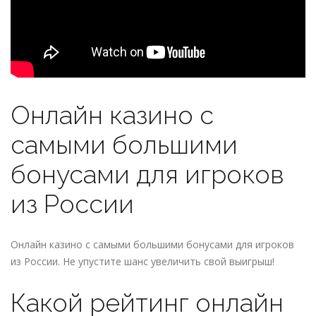
Онлайн казино с
самыми большими
бонусами для игроков
из России
Онлайн казино с самыми большими бонусами для игроков
из России. Не упустите шанс увеличить свой выигрыш!
Какой рейтинг онлайн