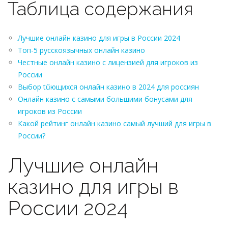
Таблица содержания
Лучшие онлайн казино для игры в России 2024
Топ-5 русскоязычных онлайн казино
Честные онлайн казино с лицензией для игроков из
России
Выбор tűющихся онлайн казино в 2024 для россиян
Онлайн казино с самыми большими бонусами для
игроков из России
Какой рейтинг онлайн казино самый лучший для игры в
России?
Лучшие онлайн
казино для игры в
России 2024