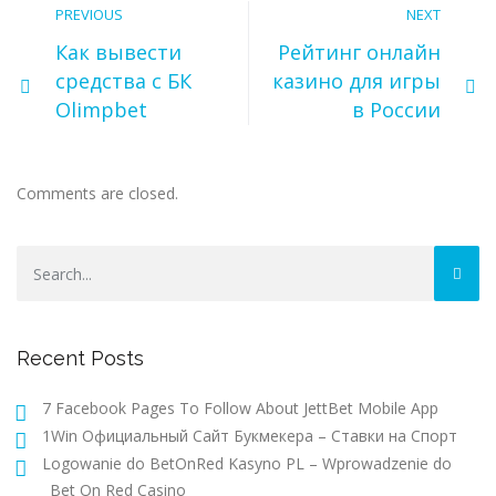
PREVIOUS
NEXT
Как вывести
Рейтинг онлайн
средства с БК
казино для игры
Olimpbet
в России
Comments are closed.
Recent Posts
7 Facebook Pages To Follow About JettBet Mobile App
1Win Официальный Сайт Букмекера – Ставки на Спорт
Logowanie do BetOnRed Kasyno PL – Wprowadzenie do
Bet On Red Casino