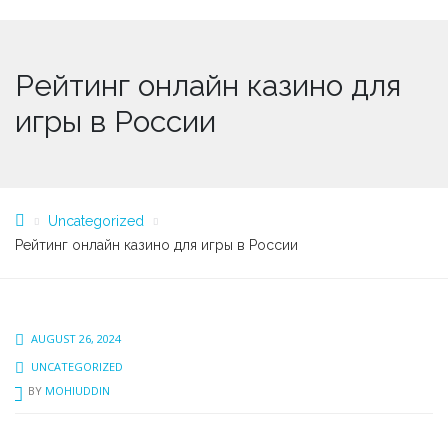
Рейтинг онлайн казино для
игры в России
Uncategorized
Рейтинг онлайн казино для игры в России
AUGUST 26, 2024
UNCATEGORIZED
BY
MOHIUDDIN