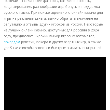
включает в себя такие факторы, как безопасность,
лицензирование, разнообразие игр, бонусы и поддержка
русского языка. При поиске идеального онлайн казино для
игры на реальные деньги, важно обратить внимание на
репутацию и отзывы других игроков из России. Некоторые
из лучших онлайн казино, доступных для россиян в 2024
году, предлагают широкий выбор игровых автоматов,
покердом
рулетки, покера и других азартных игр, а также
удобные способы оплаты и быстрые выплаты выигрышей.