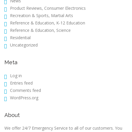
News
Product Reviews, Consumer Electronics
Recreation & Sports, Martial Arts
Reference & Education, K-12 Education
Reference & Education, Science
Residential
Uncategorized
Meta
Log in
Entries feed
Comments feed
WordPress.org
About
We offer 24/7 Emergency Service to all of our customers. You