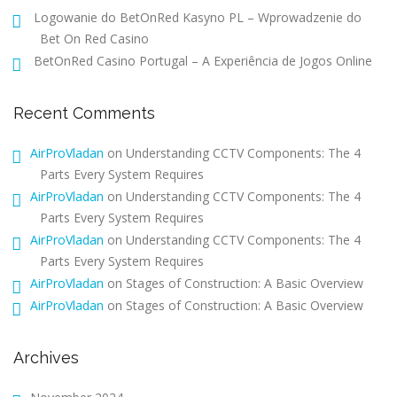
Logowanie do BetOnRed Kasyno PL – Wprowadzenie do
Bet On Red Casino
BetOnRed Casino Portugal – A Experiência de Jogos Online
Recent Comments
AirProVladan
on
Understanding CCTV Components: The 4
Parts Every System Requires
AirProVladan
on
Understanding CCTV Components: The 4
Parts Every System Requires
AirProVladan
on
Understanding CCTV Components: The 4
Parts Every System Requires
AirProVladan
on
Stages of Construction: A Basic Overview
AirProVladan
on
Stages of Construction: A Basic Overview
Archives