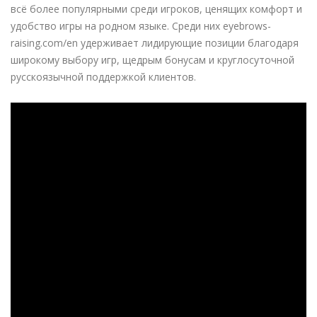
всё более популярными среди игроков, ценящих комфорт и
удобство игры на родном языке. Среди них eyebrows-
raising.com/en удерживает лидирующие позиции благодаря
широкому выбору игр, щедрым бонусам и круглосуточной
русскоязычной поддержкой клиентов.