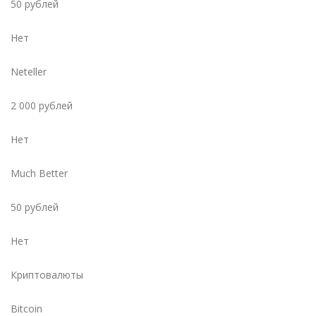
50 рублей
Нет
Neteller
2 000 рублей
Нет
Much Better
50 рублей
Нет
Криптовалюты
Bitcoin