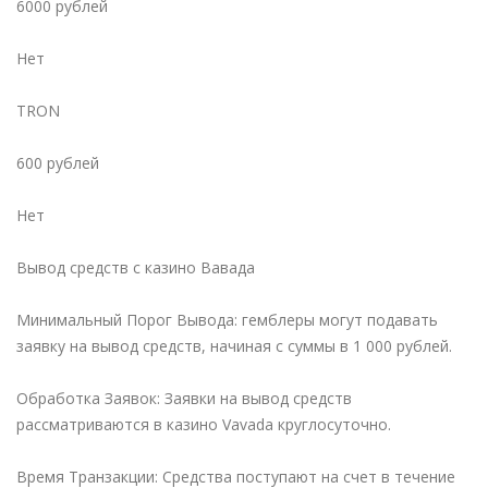
6000 рублей
Нет
TRON
600 рублей
Нет
Вывод средств с казино Вавада
Минимальный Порог Вывода: гемблеры могут подавать
заявку на вывод средств, начиная с суммы в 1 000 рублей.
Обработка Заявок: Заявки на вывод средств
рассматриваются в казино Vavada круглосуточно.
Время Транзакции: Средства поступают на счет в течение