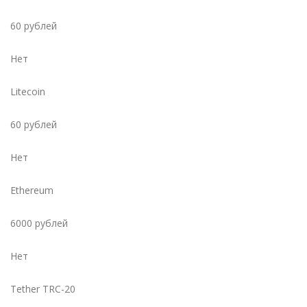
60 рублей
Нет
Litecoin
60 рублей
Нет
Ethereum
6000 рублей
Нет
Tether TRC-20