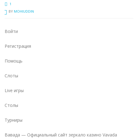
1
BY
MOHIUDDIN
Войти
Регистрация
Помощь
Слоты
Live игры
Столы
Турниры
Вавада — Официальный сайт зеркало казино Vavada