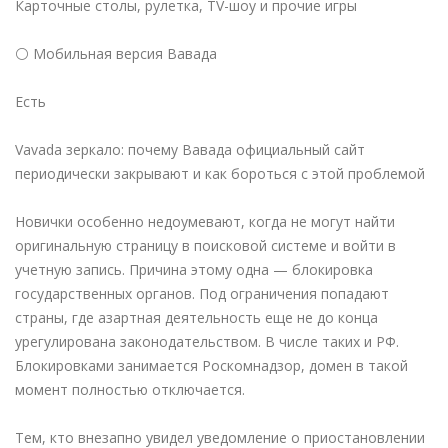
Карточные столы, рулетка, TV-шоу и прочие игры
⚪ Мобильная версия Вавада
Есть
Vavada зеркало: почему Вавада официальный сайт
периодически закрывают и как бороться с этой проблемой
Новички особенно недоумевают, когда не могут найти
оригинальную страницу в поисковой системе и войти в
учетную запись. Причина этому одна — блокировка
государственных органов. Под ограничения попадают
страны, где азартная деятельность еще не до конца
урегулирована законодательством. В числе таких и РФ.
Блокировками занимается Роскомнадзор, домен в такой
момент полностью отключается.
Тем, кто внезапно увидел уведомление о приостановлении