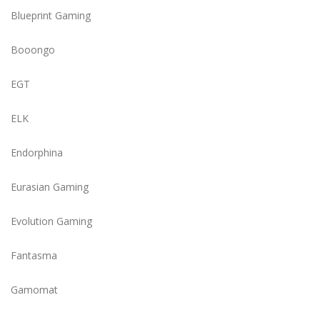
Blueprint Gaming
Booongo
EGT
ELK
Endorphina
Eurasian Gaming
Evolution Gaming
Fantasma
Gamomat