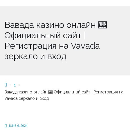
Вавада казино онлайн 🎰
Официальный сайт |
Регистрация на Vavada
зеркало и вход
1
Вавада казино онлайн 🎰 Официальный сайт | Регистрация на
Vavada зеркало и вход
JUNE 6, 2024