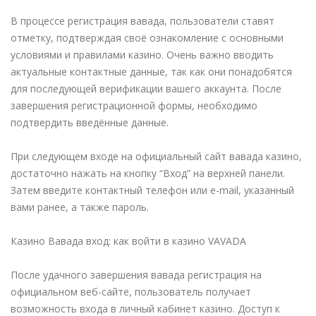
В процессе регистрация вавада, пользователи ставят
отметку, подтверждая своё ознакомление с основными
условиями и правилами казино. Очень важно вводить
актуальные контактные данные, так как они понадобятся
для последующей верификации вашего аккаунта. После
завершения регистрационной формы, необходимо
подтвердить введённые данные.
При следующем входе на официальный сайт вавада казино,
достаточно нажать на кнопку “Вход” на верхней панели.
Затем введите контактный телефон или e-mail, указанный
вами ранее, а также пароль.
Казино Вавада вход: как войти в казино VAVADA
После удачного завершения вавада регистрация на
официальном веб-сайте, пользователь получает
возможность входа в личный кабинет казино. Доступ к