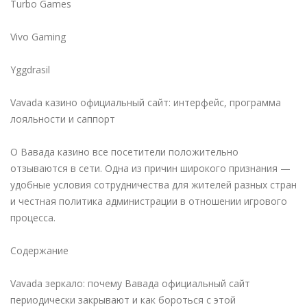
Turbo Games
Vivo Gaming
Yggdrasil
Vavada казино официальный сайт: интерфейс, программа
лояльности и саппорт
О Вавада казино все посетители положительно
отзываются в сети. Одна из причин широкого признания —
удобные условия сотрудничества для жителей разных стран
и честная политика администрации в отношении игрового
процесса.
Содержание
Vavada зеркало: почему Вавада официальный сайт
периодически закрывают и как бороться с этой