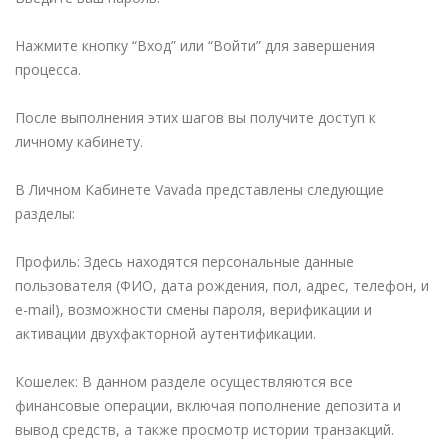
Нажмите кнопку “Вход” или “Войти” для завершения
процесса.
После выполнения этих шагов вы получите доступ к
личному кабинету.
В Личном Кабинете Vavada представлены следующие
разделы:
Профиль: Здесь находятся персональные данные
пользователя (ФИО, дата рождения, пол, адрес, телефон, и
e-mail), возможности смены пароля, верификации и
активации двухфакторной аутентификации.
Кошелек: В данном разделе осуществляются все
финансовые операции, включая пополнение депозита и
вывод средств, а также просмотр истории транзакций.