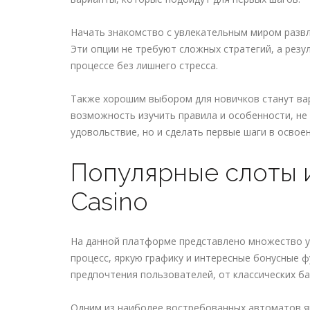
Начать знакомство с увлекательным миром развл
Эти опции не требуют сложных стратегий, а резу
процессе без лишнего стресса.
Также хорошим выбором для новичков станут вар
возможность изучить правила и особенности, не
удовольствие, но и сделать первые шаги в освоен
Популярные слоты 
Casino
На данной платформе представлено множество у
процесс, яркую графику и интересные бонусные 
предпочтения пользователей, от классических б
Одним из наиболее востребованных автоматов яв