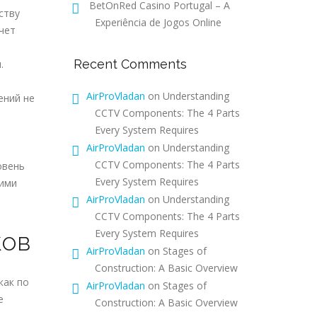
BetOnRed Casino Portugal – A
ству
Experiência de Jogos Online
чет
Recent Comments
.
AirProVladan
on
Understanding
ений не
CCTV Components: The 4 Parts
Every System Requires
AirProVladan
on
Understanding
CCTV Components: The 4 Parts
овень
Every System Requires
кими
AirProVladan
on
Understanding
CCTV Components: The 4 Parts
ков
Every System Requires
AirProVladan
on
Stages of
Construction: A Basic Overview
как по
AirProVladan
on
Stages of
е
Construction: A Basic Overview