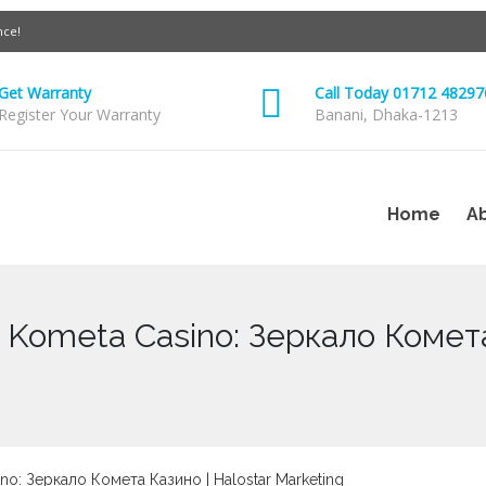
nce!
Get Warranty
Call Today 01712 48297
Register Your Warranty
Banani, Dhaka-1213
Home
A
Kometa Casino: Зеркало Комета
o: Зеркало Комета Казино | Halostar Marketing