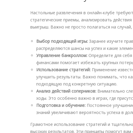
Настольные развлечения в онлайн-клубе требуют
стратегические приемы, анализировать действия
выигрыш. Важно не просто полагаться на случай,
Выбор подходящей игры:
Заранее изучите прав
распределяются шансы на успех и какие элемен
Управление банкроллом:
Определите для себя 
финансами помогает избежать крупных потерь
Использование стратегий:
Применение известн
улучшить результаты. Важно понимать, что ка
подходящую под конкретную ситуацию.
Анализ действий соперников:
Внимательно след
ходы. Это особенно важно в играх, где присут
Подготовка и обучение:
Постоянное улучшение
знаний увеличивают вероятность успеха в дол
Грамотное использование стратегий и тщательн
высоких результатов. Эти принципы помогут вам