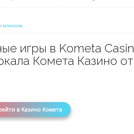
Y
MOHIUDDIN
ые игры в Kometa Casi
ркала Комета Казино от
рейти в Kазино Kомета