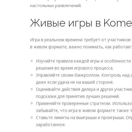
настольных развлечений.
Живые игры в Komet
Игра в реальном времени требует от участников 
в живом формате, важно понимать, как работают
Изучайте правила каждой игры и особенности
решения во время игрового процесса.
Управляйте своим банкроллом. Контроль над 
даже если удача не на вашей стороне.
Оценивайте действия дилера и других участн
подсказки для принятия лучших решений.
Применяйте проверенные стратегии. Использов
забывайте, что игра в живом формате также т
Ставьте лимиты на выигрыши и проигрыши. Опр
заработанное.