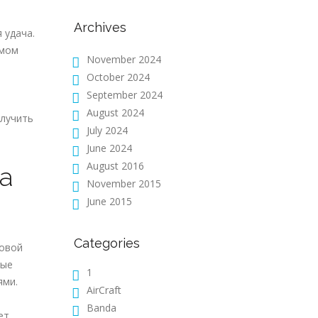
Archives
 удача.
амом
November 2024
October 2024
September 2024
August 2024
олучить
July 2024
June 2024
August 2016
a
November 2015
June 2015
Categories
ровой
бые
1
ями.
AirCraft
Banda
ет